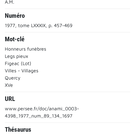
A.M.
Numéro
1977, tome LXXXIX, p. 457-469
Mot-clé
Honneurs funèbres
Legs pieux
Figeac (Lot)
Villes - Villages
Quercy
XVe
URL
www.persee.fr/doc/anami_0003-
4398_1977_num_89_134_1697
Thésaurus