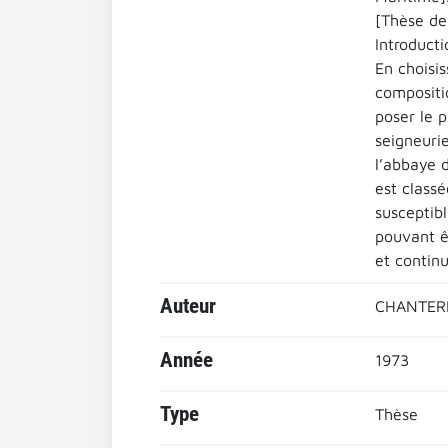
[Thèse de 
Introducti
En choisis
compositio
poser le 
seigneuri
l’abbaye 
est classé
susceptib
pouvant ê
et contin
Auteur
CHANTERE
Année
1973
Type
Thèse