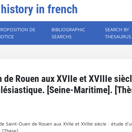
 history in french
PROPOSITION DE
BIBLIOGRAPHIC
SEARCH BY
NOTICE
SEARCHS
THESAURUS
 de Rouen aux XVIIe et XVIIIe siècl
lésiastique. [Seine-Maritime]. [Thè
de Saint-Ouen de Rouen aux XVIIe et XVIIIe siècle : étude d'u
 [Thèse].