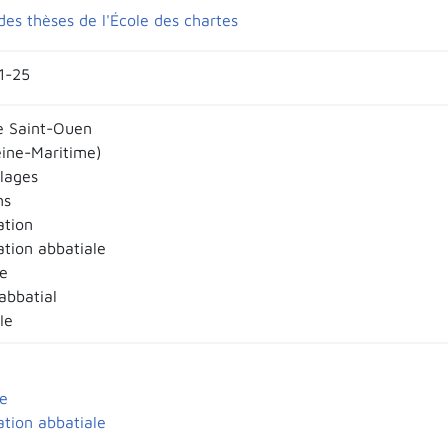
des thèses de l'École des chartes
21-25
e Saint-Ouen
ine-Maritime)
llages
ns
ation
ation abbatiale
e
abbatial
Ie
e
ation abbatiale