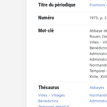
Titre du périodique
Positions 
Numéro
1973, p. 
Mot-clé
Abbaye d
Rouen (Se
Villes - Vi
Bénédicti
Administr
Administr
Normandi
Temporel 
XVIIe, XVII
Thésaurus
Abbayes
Villes - Villages
Normandi
Bénédictins
Administr
Temporel abbatial