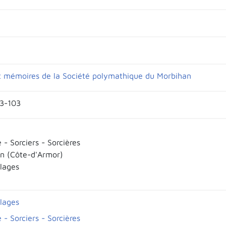
et mémoires de la Société polymathique du Morbihan
73-103
e - Sorciers - Sorcières
n (Côte-d'Armor)
llages
llages
e - Sorciers - Sorcières