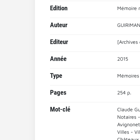
Edition
Mémoire m
Auteur
GUIRIMAN
Editeur
[Archives 
Année
2015
Type
Mémoires
Pages
254 p.
Mot-clé
Claude Gu
Notaires -
Avignonet 
Villes - Vi
Châteaux 