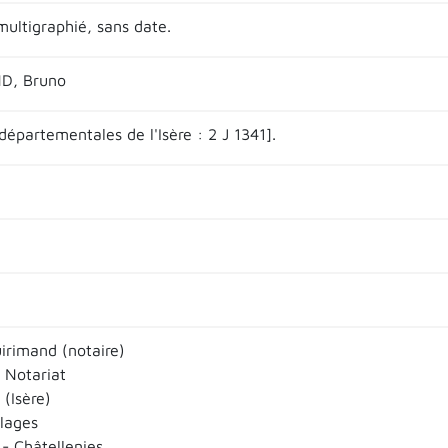
ultigraphié, sans date.
D, Bruno
départementales de l'Isère : 2 J 1341].
irimand (notaire)
 Notariat
(Isère)
llages
- Châtellenies