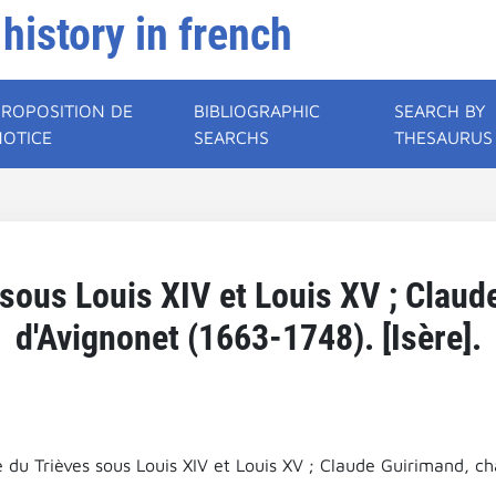
 history in french
PROPOSITION DE
BIBLIOGRAPHIC
SEARCH BY
NOTICE
SEARCHS
THESAURUS
 sous Louis XIV et Louis XV ; Claud
d'Avignonet (1663-1748). [Isère].
 du Trièves sous Louis XIV et Louis XV ; Claude Guirimand, ch