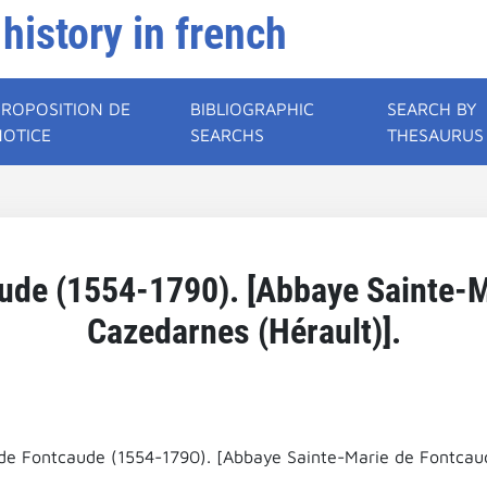
 history in french
PROPOSITION DE
BIBLIOGRAPHIC
SEARCH BY
NOTICE
SEARCHS
THESAURUS
aude (1554-1790). [Abbaye Sainte-M
Cazedarnes (Hérault)].
de Fontcaude (1554-1790). [Abbaye Sainte-Marie de Fontcaud