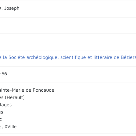
 Joseph
e la Société archéologique, scientifique et littéraire de Bézier
5-56
inte-Marie de Foncaude
s (Hérault)
llages
és
c
e, XVIIIe