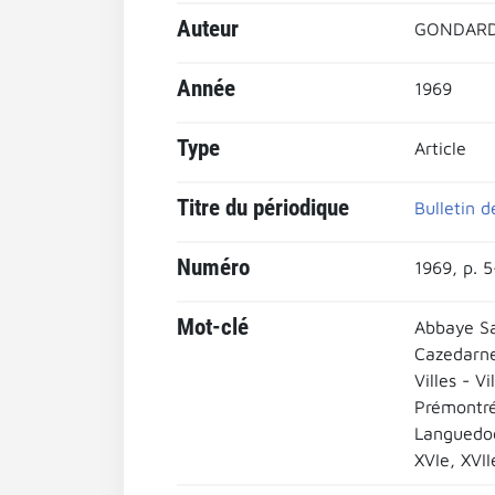
Auteur
GONDARD,
Année
1969
Type
Article
Titre du périodique
Bulletin d
Numéro
1969, p. 
Mot-clé
Abbaye Sa
Cazedarne
Villes - Vi
Prémontr
Languedo
XVIe, XVII