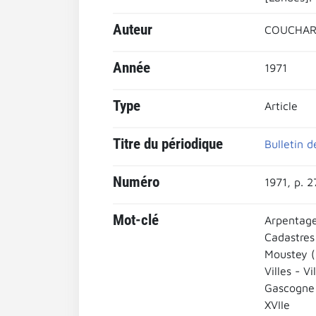
Auteur
COUCHARR
Année
1971
Type
Article
Titre du périodique
Bulletin d
Numéro
1971, p. 
Mot-clé
Arpentag
Cadastres
Moustey (
Villes - Vi
Gascogne
XVIIe