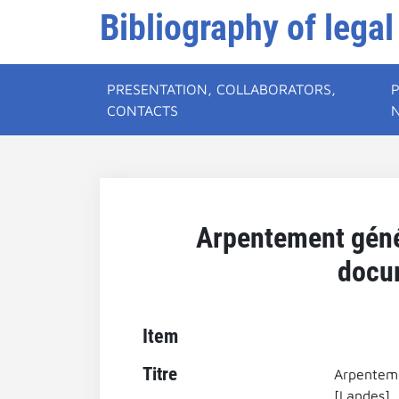
Bibliography of legal
PRESENTATION, COLLABORATORS,
CONTACTS
Arpentement géné
docum
Item
Titre
Arpenteme
[Landes].