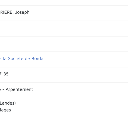
IÈRE, Joseph
e la Société de Borda
27-35
e - Arpentement
Landes)
llages