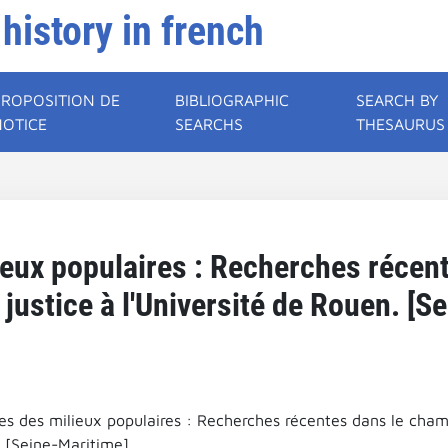
 history in french
PROPOSITION DE
BIBLIOGRAPHIC
SEARCH BY
NOTICE
SEARCHS
THESAURUS
eux populaires : Recherches récen
la justice à l'Université de Rouen. [S
 des milieux populaires : Recherches récentes dans le champ d
 [Seine-Maritime].