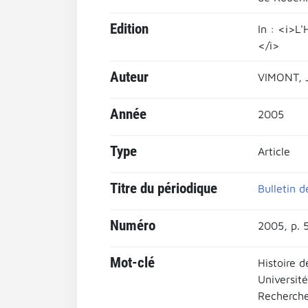
Edition
In : <i>L
</i>
Auteur
VIMONT, 
Année
2005
Type
Article
Titre du périodique
Bulletin d
Numéro
2005, p. 
Mot-clé
Histoire d
Universit
Recherche