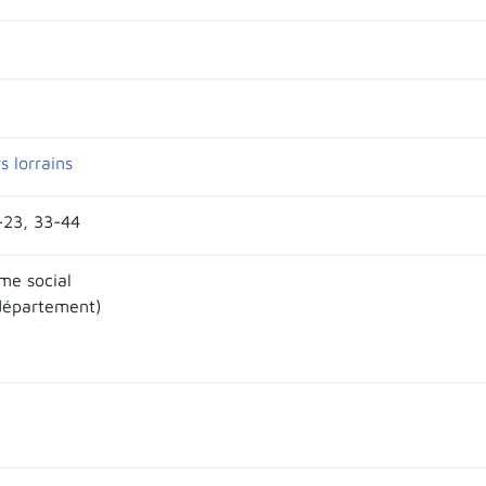
s lorrains
1-23, 33-44
me social
département)