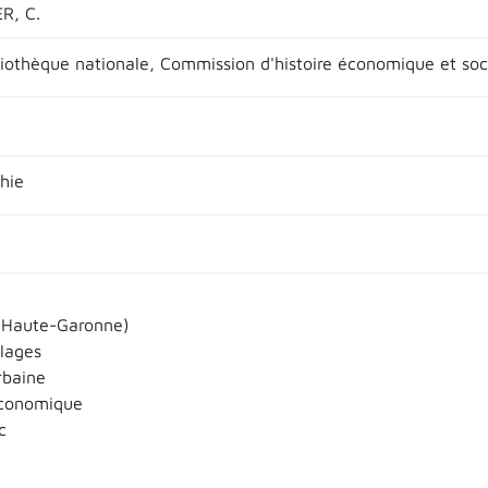
R, C.
bliothèque nationale, Commission d'histoire économique et soci
hie
(Haute-Garonne)
llages
rbaine
économique
c