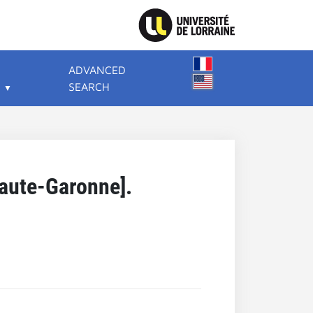
ADVANCED
SEARCH
[Haute-Garonne].