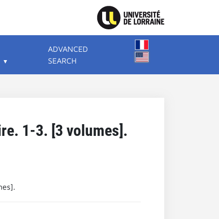
ADVANCED
SEARCH
ire. 1-3. [3 volumes].
mes].