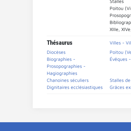
Stalles
Poitou (V
Prosopogr
Bibliograp
XIIIe, XIV
Thésaurus
Villes - Vi
Diocèses
Poitou (V
Biographies -
Évêques -
Prosopographies -
Hagiographies
Chanoines séculiers
Stalles d
Dignitaires ecclésiastiques
Grâces ex