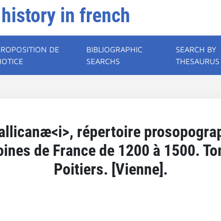
 history in french
PROPOSITION DE
BIBLIOGRAPHIC
SEARCH BY
NOTICE
SEARCHS
THESAURUS
allicanæ<i>, répertoire prosopogr
noines de France de 1200 à 1500. To
Poitiers. [Vienne].