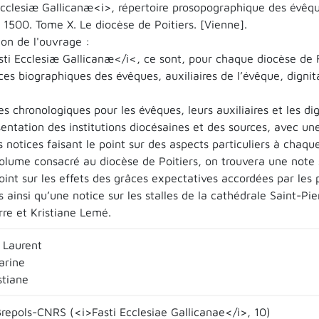
Ecclesiæ Gallicanæ<i>, répertoire prosopographique des évêqu
 1500. Tome X. Le diocèse de Poitiers. [Vienne].
ion de l'ouvrage :
sti Ecclesiæ Gallicanæ</i<, ce sont, pour chaque diocèse de 
ces biographiques des évêques, auxiliaires de l’évêque, digni
,
es chronologiques pour les évêques, leurs auxiliaires et les di
entation des institutions diocésaines et des sources, avec une
 notices faisant le point sur des aspects particuliers à chaqu
olume consacré au diocèse de Poitiers, on trouvera une note s
oint sur les effets des grâces expectatives accordées par les
s ainsi qu’une notice sur les stalles de la cathédrale Saint-Pi
rre et Kristiane Lemé.
 Laurent
arine
stiane
Brepols-CNRS (<i>Fasti Ecclesiae Gallicanae</i>, 10)