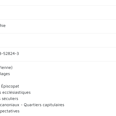
hie
3-52824-3
Vienne)
llages
 Épiscopat
s ecclésiastiques
 séculiers
canoniaux - Quartiers capitulaires
pectatives