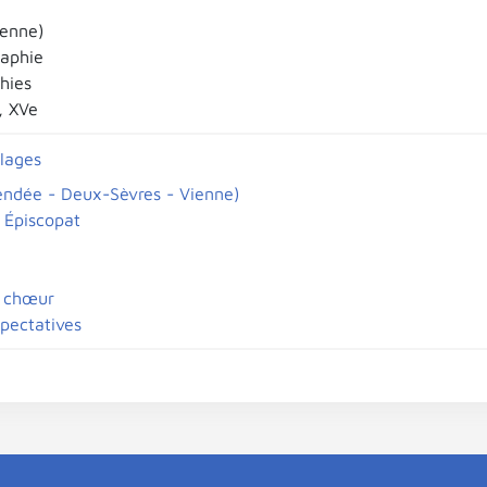
ienne)
aphie
hies
e, XVe
llages
endée - Deux-Sèvres - Vienne)
 Épiscopat
e chœur
pectatives