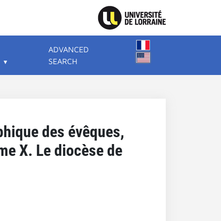
ADVANCED
SEARCH
aphique des évêques,
me X. Le diocèse de