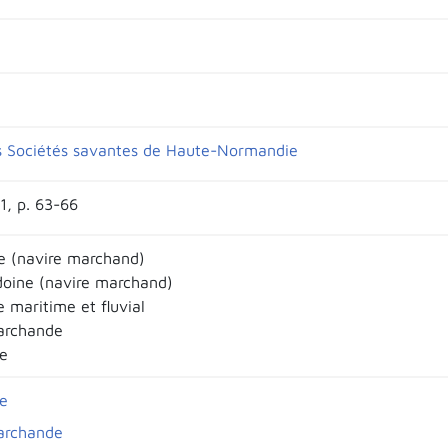
 Sociétés savantes de Haute-Normandie
1, p. 63-66
 (navire marchand)
oine (navire marchand)
maritime et fluvial
archande
e
e
archande