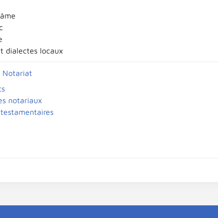
l'âme
c
e
t dialectes locaux
 Notariat
ts
es notariaux
 testamentaires