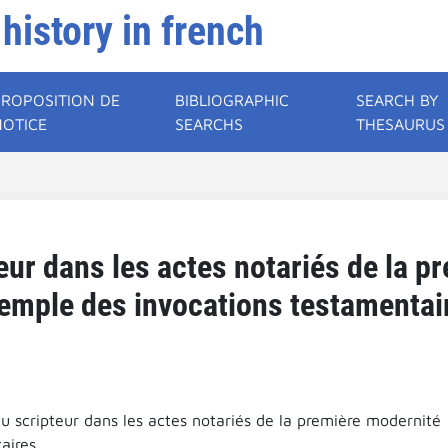
 history in french
PROPOSITION DE
BIBLIOGRAPHIC
SEARCH BY
NOTICE
SEARCHS
THESAURUS
eur dans les actes notariés de la p
xemple des invocations testamentai
du scripteur dans les actes notariés de la première modernité 
aires.