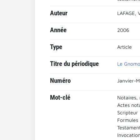
Auteur
LAFAGE, V
Année
2006
Type
Article
Titre du périodique
Le Gnomon
Numéro
Janvier-M
Mot-clé
Notaires, 
Actes not
Scripteur
Formules 
Testament
Invocatio