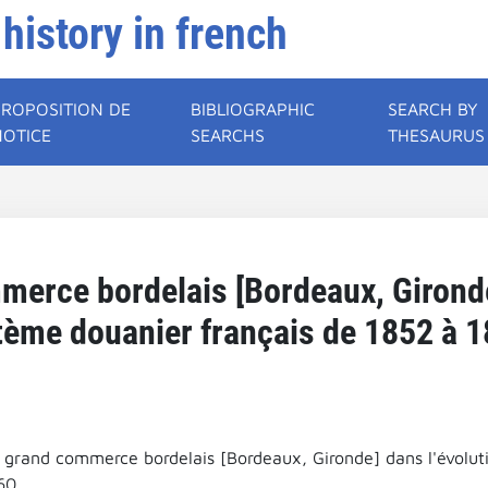
 history in french
PROPOSITION DE
BIBLIOGRAPHIC
SEARCH BY
NOTICE
SEARCHS
THESAURUS
merce bordelais [Bordeaux, Gironde
tème douanier français de 1852 à 1
u grand commerce bordelais [Bordeaux, Gironde] dans l'évolut
60.