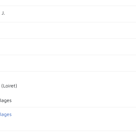
 J.
(Loiret)
llages
llages