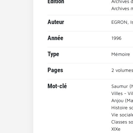
Edition
Archives 
Archives 
Auteur
EGRON, Is
Année
1996
Type
Mémoire
Pages
2 volumes
Mot-clé
Saumur (M
Villes - Vi
Anjou (Ma
Histoire s
Vie social
Classes so
XIXe