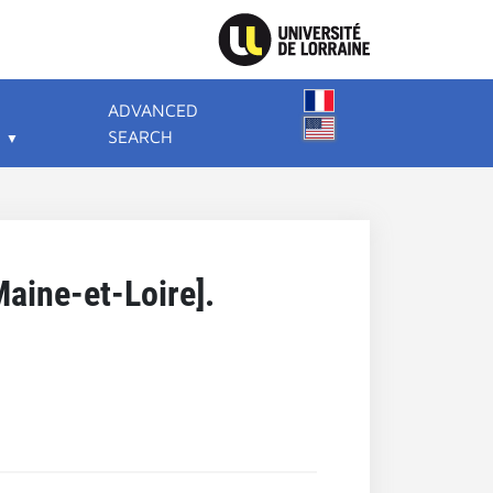
ADVANCED
SEARCH
aine-et-Loire].