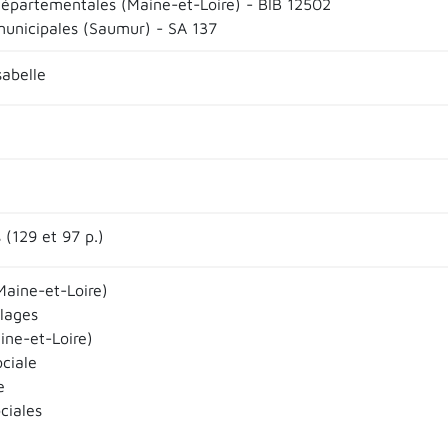
départementales (Maine-et-Loire) - BIB 12502
municipales (Saumur) - SA 137
abelle
 (129 et 97 p.)
aine-et-Loire)
llages
ine-et-Loire)
ociale
e
ciales