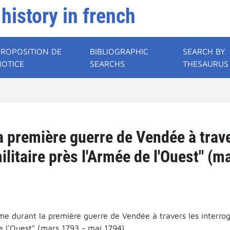
 history in french
PROPOSITION DE
BIBLIOGRAPHIC
SEARCH BY
NOTICE
SEARCHS
THESAURUS
a première guerre de Vendée à trave
litaire près l'Armée de l'Ouest" (m
me durant la première guerre de Vendée à travers les interrog
e l'Ouest" (mars 1793 - mai 1794).