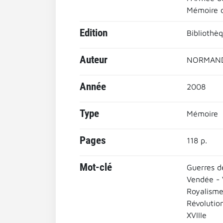
Mémoire de
Edition
Bibliothèq
Auteur
NORMAND
Année
2008
Type
Mémoire
Pages
118 p.
Mot-clé
Guerres d
Vendée -
Royalisme
Révolutio
XVIIIe