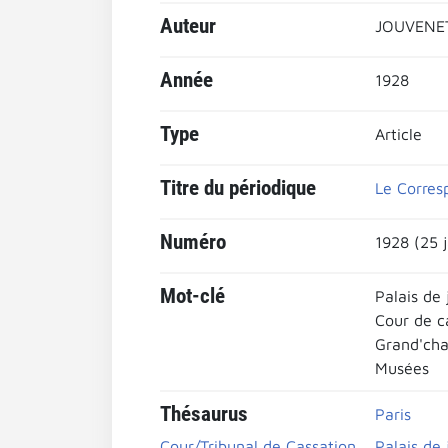
Auteur
JOUVENET
Année
1928
Type
Article
Titre du périodique
Le Corres
Numéro
1928 (25 
Mot-clé
Palais de 
Cour de c
Grand'cha
Musées
Thésaurus
Paris
Cour/Tribunal de Cassation
Palais de 