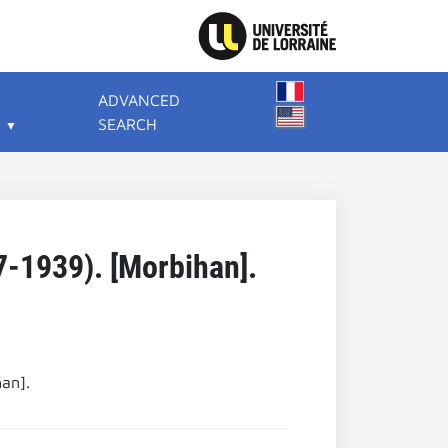
ADVANCED
SEARCH
7-1939). [Morbihan].
han].