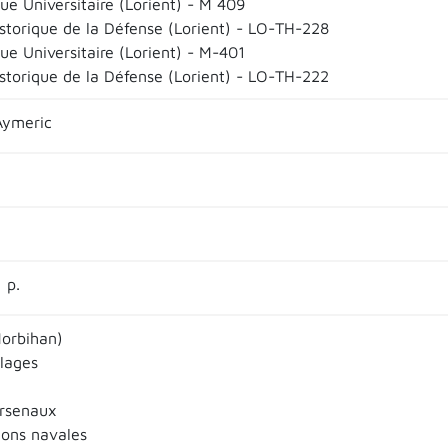
ue Universitaire (Lorient) - M 409
istorique de la Défense (Lorient) - LO-TH-228
ue Universitaire (Lorient) - M-401
istorique de la Défense (Lorient) - LO-TH-222
Aymeric
 p.
Morbihan)
llages
arsenaux
ions navales