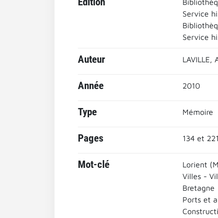
Edition
Bibliothèq
Service h
Bibliothèq
Service h
Auteur
LAVILLE, 
Année
2010
Type
Mémoire
Pages
134 et 221
Mot-clé
Lorient (
Villes - Vi
Bretagne
Ports et 
Construct