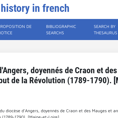
 history in french
PROPOSITION DE
BIBLIOGRAPHIC
SEARCH BY
NOTICE
SEARCHS
THESAURUS
d'Angers, doyennés de Craon et des
but de la Révolution (1789-1790). [
 du diocèse d'Angers, doyennés de Craon et des Mauges et arc
n (1789-1790). [Maine-et-Loire].