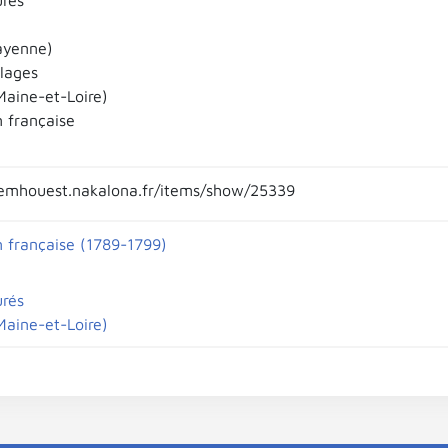
urés
ayenne)
llages
aine-et-Loire)
n française
emhouest.nakalona.fr/items/show/25339
n française (1789-1799)
urés
aine-et-Loire)