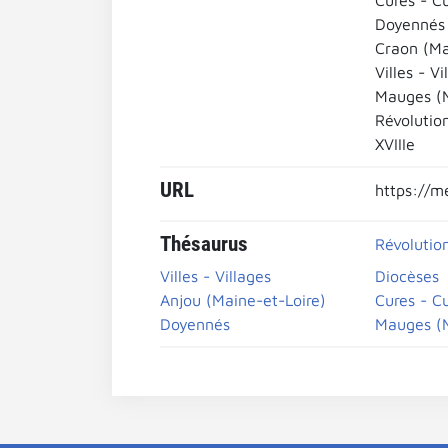
Cures - C
Doyennés
Craon (M
Villes - Vi
Mauges (M
Révolutio
XVIIIe
URL
https://m
Thésaurus
Révolutio
Villes - Villages
Diocèses
Anjou (Maine-et-Loire)
Cures - C
Doyennés
Mauges (M