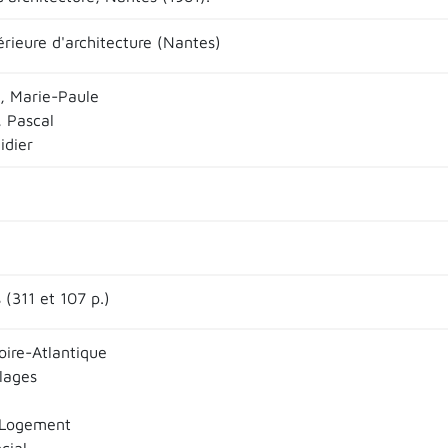
érieure d'architecture (Nantes)
 Marie-Paule
 Pascal
idier
(311 et 107 p.)
oire-Atlantique
llages
 Logement