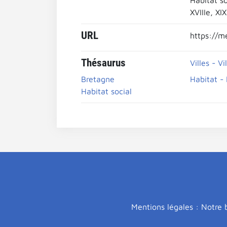
Habitat so
XVIIIe, XI
URL
https://m
Thésaurus
Villes - Vi
Bretagne
Habitat -
Habitat social
Mentions légales : Notre b