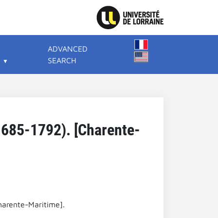
ADVANCED
SEARCH
1685-1792). [Charente-
harente-Maritime].