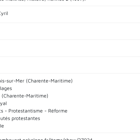
yril
ais-sur-Mer (Charente-Maritime)
llages
 (Charente-Maritime)
yal
ts - Protestantisme - Réforme
tés protestantes
Ie