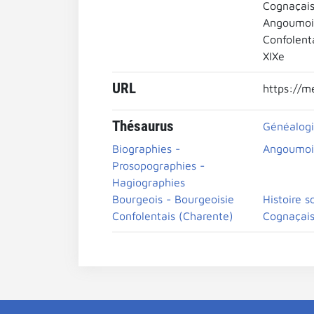
Cognaçais
Angoumoi
Confolent
XIXe
URL
https://m
Thésaurus
Généalogi
Biographies -
Angoumoi
Prosopographies -
Hagiographies
Bourgeois - Bourgeoisie
Histoire s
Confolentais (Charente)
Cognaçais