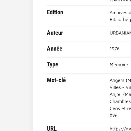
Edition
Archives 
Bibliothè
Auteur
URBANIAK
Année
1976
Type
Mémoire
Mot-clé
Angers (M
Villes - Vi
Anjou (Ma
Chambres
Cens et r
XVe
URL
https://m