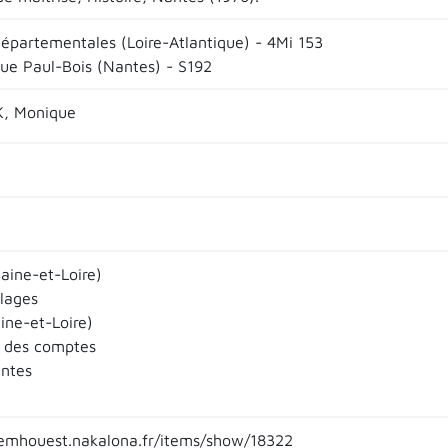
départementales (Loire-Atlantique) - 4Mi 153
que Paul-Bois (Nantes) - S192
, Monique
aine-et-Loire)
llages
ine-et-Loire)
 des comptes
entes
emhouest.nakalona.fr/items/show/18322