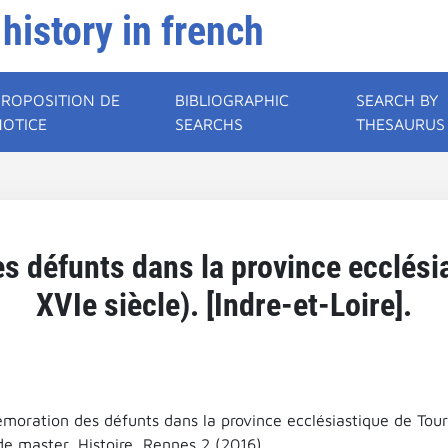
 history in french
PROPOSITION DE
BIBLIOGRAPHIC
SEARCH BY
NOTICE
SEARCHS
THESAURUS
défunts dans la province ecclésia
XVIe siècle). [Indre-et-Loire].
ration des défunts dans la province ecclésiastique de Tours (
e master, Histoire, Rennes 2 (2016)