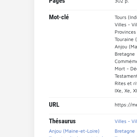
Pages
302 p.
Mot-clé
Tours (Ind
Villes - Vi
Provinces 
Touraine (
Anjou (Ma
Bretagne
Commémo
Mort - Dé
Testamen
Rites et r
IXe, Xe, XI
URL
https://m
Thésaurus
Villes - Vi
Anjou (Maine-et-Loire)
Bretagne