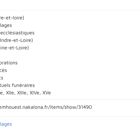
re-et-loire)
llages
ecclésiastiques
Indre-et-Loire)
ine-et-Loire)
rations
cès
ts
ituels funéraires
e, XIIe, XIIIe, XIVe, XVe
emhouest.nakalona.fr/items/show/31490
llages