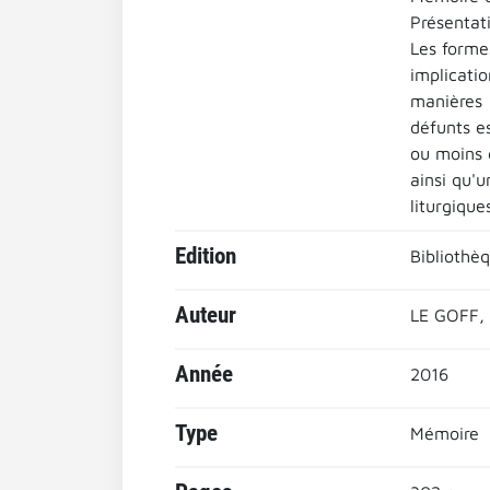
Présentat
Les forme
implicatio
manières 
défunts es
ou moins 
ainsi qu'u
liturgiqu
Edition
Bibliothè
Auteur
LE GOFF,
Année
2016
Type
Mémoire