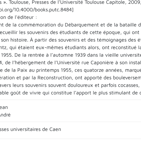
 ». Toulouse, Presses de l’Université Toulouse Capitole, 2009,
doi.org/10.4000/books.putc.8484]
on de l'éditeur :
 de la commémoration du Débarquement et de la bataille de
ecueillir les souvenirs des étudiants de cette époque, qui ont
 son histoire. À partir des souvenirs et des témoignages des é
ntz, qui étaient eux-mêmes étudiants alors, ont reconstitué l
1955. De la rentrée à l’automne 1939 dans la vieille universit
44, de l’hébergement de l’Université rue Caponière à son insta
de de la Paix au printemps 1955, ces quatorze années, marquée
bération et par la Reconstruction, ont apporté des bouleverse
avers leurs souvenirs souvent douloureux et parfois cocasses, 
ble goût de vivre qui constitue l’apport le plus stimulant de
Jean
André
sses universitaires de Caen