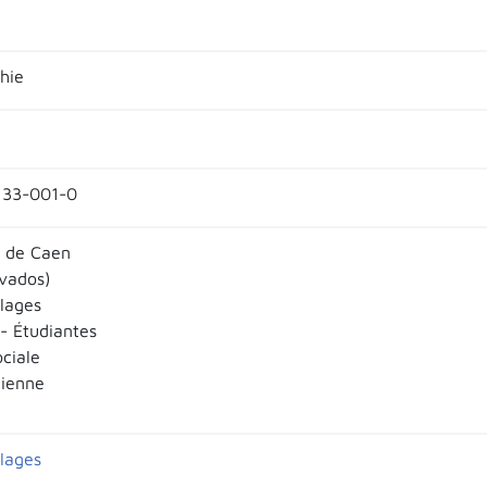
hie
133-001-0
é de Caen
vados)
llages
 - Étudiantes
ociale
dienne
llages