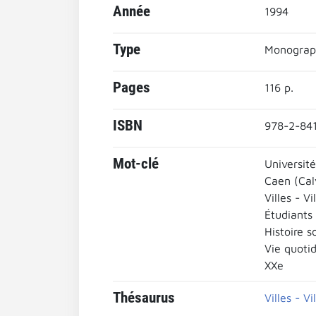
Année
1994
Type
Monograp
Pages
116 p.
ISBN
978-2-84
Mot-clé
Universit
Caen (Cal
Villes - Vi
Étudiants
Histoire s
Vie quoti
XXe
Thésaurus
Villes - Vi