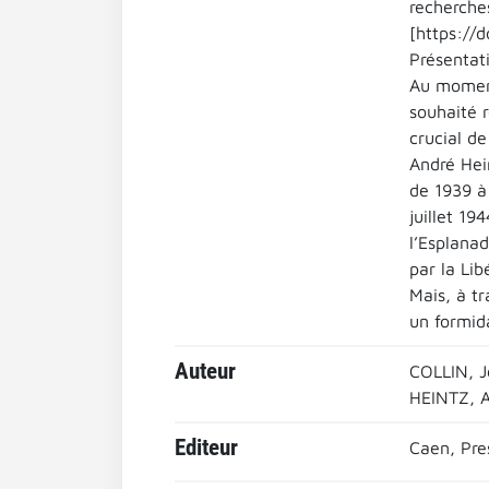
recherches
[https://
Présentati
Au moment
souhaité r
crucial de
André Hei
de 1939 à 
juillet 19
l’Esplana
par la Li
Mais, à tr
un formida
Auteur
COLLIN, 
HEINTZ, 
Editeur
Caen, Pre