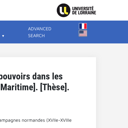
ADVANCED
SEARCH
t pouvoirs dans les
Maritime]. [Thèse].
s campagnes normandes (XVIIe-XVIIIe