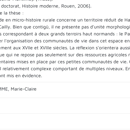
 doctorat, Histoire moderne, Rouen, 2006].
 la thèse :
de en micro-histoire rurale concerne un territoire réduit de 
ailly. Bien que contigü, il ne présente pas d'unité morphologi
s correspondant à deux grands terroirs haut normands : le Pay
r l'organisation des communautés de vie dans cet espace en
ment aux XVIIe et XVIIIe siècles. La réflexion s'orientera au
e qui ne repose pas seulement sur des ressources agricoles ma
taires mises en place par ces petites communautés de vie. C
el relativement complexe comportant de multiples niveaux. Enf
ont mis en évidence.
E, Marie-Claire