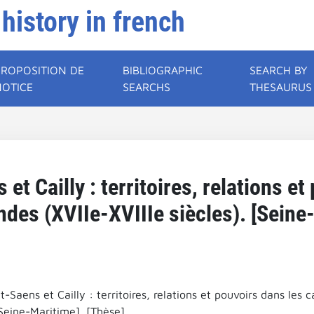
 history in french
PROPOSITION DE
BIBLIOGRAPHIC
SEARCH BY
NOTICE
SEARCHS
THESAURUS
et Cailly : territoires, relations e
s (XVIIe-XVIIIe siècles). [Seine-
t-Saens et Cailly : territoires, relations et pouvoirs dans le
[Seine-Maritime]. [Thèse].