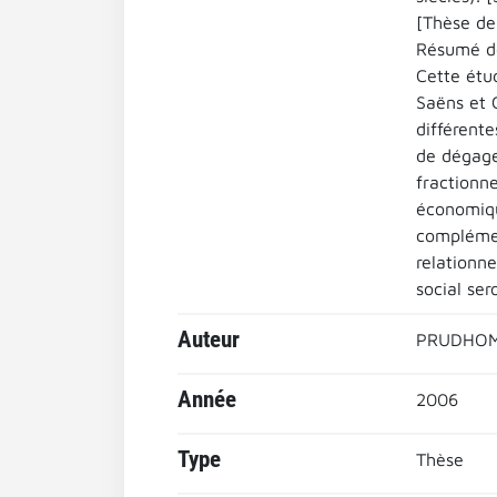
[Thèse de
Résumé de
Cette étu
Saëns et C
différente
de dégage
fractionne
économiqu
complémen
relationn
social ser
Auteur
PRUDHOMM
Année
2006
Type
Thèse