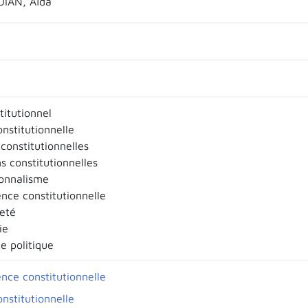
IAN, Aïda
titutionnel
onstitutionnelle
constitutionnelles
ns constitutionnelles
ionnalisme
ence constitutionnelle
eté
ie
e politique
ence constitutionnelle
onstitutionnelle