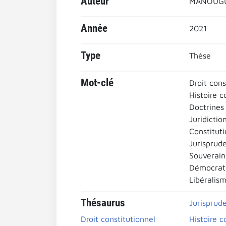
Auteur
MANOUGU
Année
2021
Type
Thèse
Mot-clé
Droit cons
Histoire c
Doctrines 
Juridictio
Constitut
Jurisprud
Souverain
Démocrat
Libéralism
Thésaurus
Jurisprud
Droit constitutionnel
Histoire c