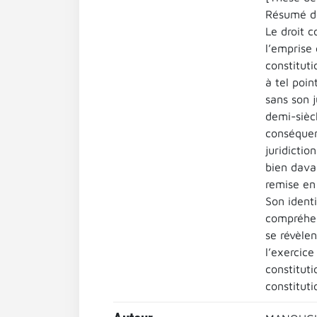
Résumé de
Le droit 
l’emprise 
constituti
à tel poin
sans son j
demi-siècl
conséquen
juridicti
bien dava
remise en 
Son ident
compréhens
se révèlen
l’exercice
constituti
constituti