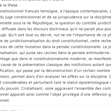
 la thèse :
constitutionnel français témoigne, à l’époque contemporaine, 
du juge constitutionnel et de sa jurisprudence sur la disciplin
onnelle sous la Ve République, la question du contrôle juridicti
t diffusée dans les discours doctrinaux qu’il ne paraît plus pos
uge. Qu’il soit loué ou décrié, nul ne nie l’importance de ce
e de juridictionnalisation du droit constitutionnel, cette rec
ces de cette mutation dans la pensée constitutionnelle. Le 
onnalisation, qui puise ses racines dans la pensée antimodern
ntage que dans le constitutionnalisme moderne, se manifes
cause de la présentation classique des institutions autant que
ification, qui passe par la déconstruction d’un certain nombre
ion, permet alors d’en analyser les effets sur la discipline.
t considérables et perturbent tant le statut épistémologique 
 du pouvoir. Cristallisant, voire aggravant l’ensemble des cont
onnel apparaît ainsi comme l’objet privilégié d’une réflexion g
onnel.