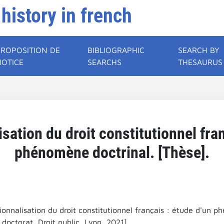
 history in french
PROPOSITION DE
BIBLIOGRAPHIC
SEARCH BY
NOTICE
SEARCHS
THESAURUS
isation du droit constitutionnel fra
phénomène doctrinal. [Thèse].
tionnalisation du droit constitutionnel français : étude d'un 
doctorat, Droit public, Lyon, 2021].