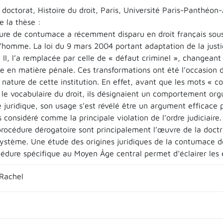
doctorat, Histoire du droit, Paris, Université Paris-Panthéon
 la thèse :
ure de contumace a récemment disparu en droit français sous
l’homme. La loi du 9 mars 2004 portant adaptation de la justic
 II, l’a remplacée par celle de « défaut criminel », changeant 
e en matière pénale. Ces transformations ont été l’occasion de
a nature de cette institution. En effet, avant que les mots «
le vocabulaire du droit, ils désignaient un comportement orgu
 juridique, son usage s’est révélé être un argument efficace po
considéré comme la principale violation de l’ordre judiciaire.
procédure dérogatoire sont principalement l’œuvre de la doc
système. Une étude des origines juridiques de la contumace dès
cédure spécifique au Moyen Âge central permet d’éclairer les
Rachel