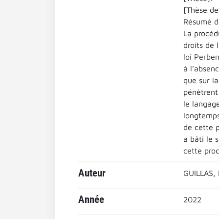
[Thèse de 
Résumé de
La procéd
droits de 
loi Perben
à l’absenc
que sur l
pénètrent 
le langage
longtemps 
de cette 
a bâti le 
cette pro
Auteur
GUILLAS, 
Année
2022