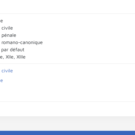
ce
civile
 pénale
e romano-canonique
par défaut
e, XIIe, XIIIe
civile
ce