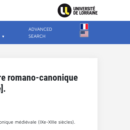
ADVANCED
SEARCH
ure romano-canonique
].
ique médiévale (IXe-XIIIe siècles).