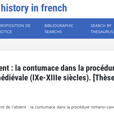
 history in french
PROPOSITION DE
BIBLIOGRAPHIC
SEARCH BY
NOTICE
SEARCHS
THESAURUS
sent : la contumace dans la procéd
édiévale (IXe-XIIIe siècles). [Thèse
nt de l’absent : la contumace dans la procédure romano-canon