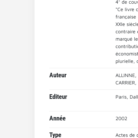
4° de cou
"Ce livre 
française 
XXIe siècl
contraire 
marqué le
contributi
économist
plurielle,
Auteur
ALLINNE, J
CARRIER, 
Editeur
Paris, Da
Année
2002
Type
Actes de 