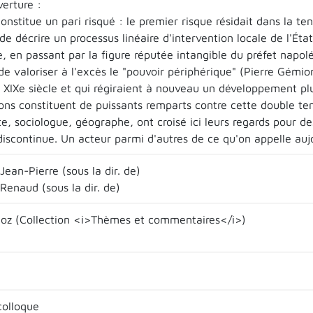
verture :
constitue un pari risqué : le premier risque résidait dans la te
de décrire un processus linéaire d'intervention locale de l'Éta
e, en passant par la figure réputée intangible du préfet napol
de valoriser à l'excès le "pouvoir périphérique" (Pierre Gémio
 XIXe siècle et qui régiraient à nouveau un développement pl
ons constituent de puissants remparts contre cette double tentat
e, sociologue, géographe, ont croisé ici leurs regards pour d
 discontinue. Un acteur parmi d'autres de ce qu'on appelle au
ean-Pierre (sous la dir. de)
Renaud (sous la dir. de)
lloz (Collection <i>Thèmes et commentaires</i>)
colloque