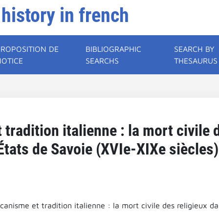
 history in french
PROPOSITION DE
BIBLIOGRAPHIC
SEARCH BY
NOTICE
SEARCHS
THESAURUS
 tradition italienne : la mort civile 
États de Savoie (XVIe-XIXe siècles)
icanisme et tradition italienne : la mort civile des religieux d