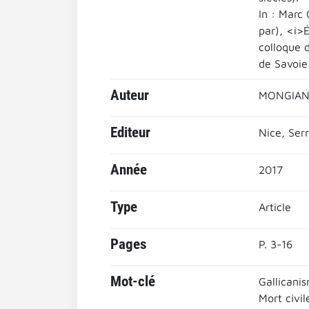
In : Marc 
par), <i>É
colloque d
de Savoie 
Auteur
MONGIANO
Editeur
Nice, Serr
Année
2017
Type
Article
Pages
P. 3-16
Mot-clé
Gallicani
Mort civil