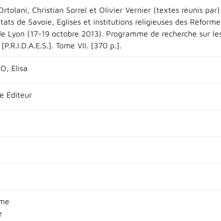
Ortolani, Christian Sorrel et Olivier Vernier (textes réunis pa
tats de Savoie, Eglises et institutions religieuses des Réfor
e Lyon (17-19 octobre 2013). Programme de recherche sur les i
[P.R.I.D.A.E.S.]. Tome VII. [370 p.].
, Elisa
e Éditeur
sme
e