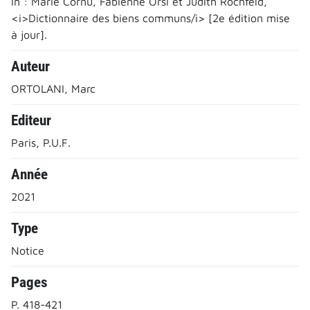
In : Marie Cornu, Fabienne Orsi et Judith Rochfeld,
<i>Dictionnaire des biens communs/i> [2e édition mise
à jour].
Auteur
ORTOLANI, Marc
Editeur
Paris, P.U.F.
Année
2021
Type
Notice
Pages
P. 418-421