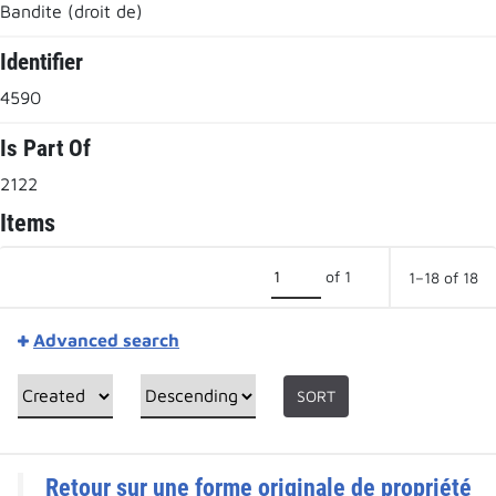
Bandite (droit de)
Identifier
4590
Is Part Of
2122
Items
of 1
1–18 of 18
Advanced search
SORT
Retour sur une forme originale de propriété