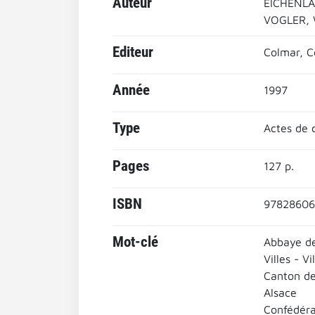
Auteur
EICHENLAU
VOGLER, W
Editeur
Colmar, C
Année
1997
Type
Actes de 
Pages
127 p.
ISBN
9782860
Mot-clé
Abbaye de
Villes - Vi
Canton de
Alsace
Confédéra