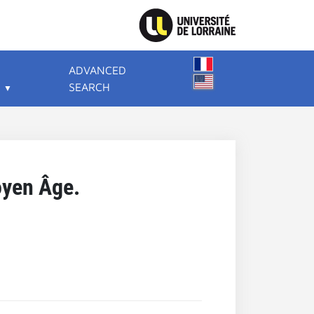
ADVANCED
SEARCH
oyen Âge.