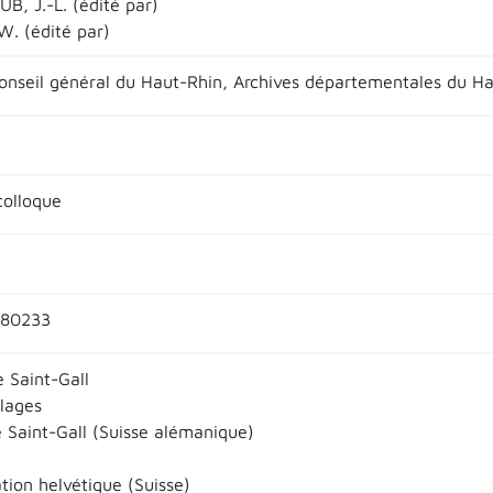
B, J.-L. (édité par)
. (édité par)
onseil général du Haut-Rhin, Archives départementales du H
colloque
680233
 Saint-Gall
llages
 Saint-Gall (Suisse alémanique)
tion helvétique (Suisse)