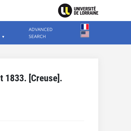
ADVANCED
SEARCH
t 1833. [Creuse].