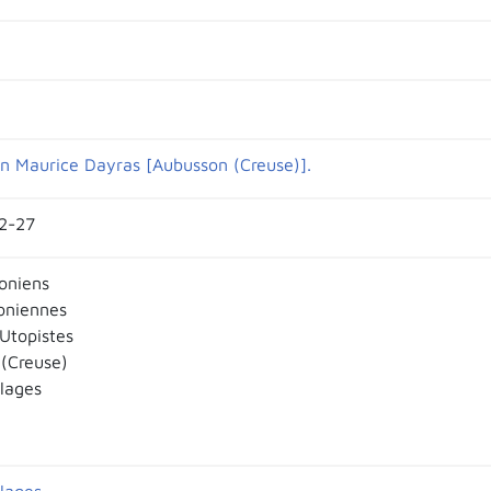
on Maurice Dayras [Aubusson (Creuse)].
22-27
oniens
oniennes
 Utopistes
(Creuse)
llages