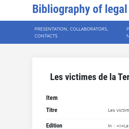
Bibliography of legal
PRESENTATION, COLLABORATORS,
CONTACTS
Les victimes de la Te
Item
Titre
Les victi
Edition
In : <i>La