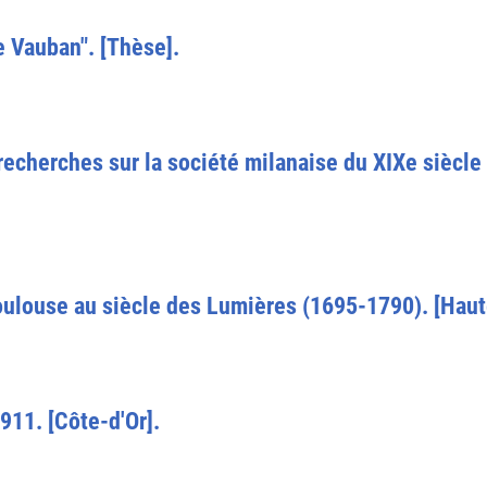
e Vauban". [Thèse].
 recherches sur la société milanaise du XIXe siècle 
oulouse au siècle des Lumières (1695-1790). [Hau
911. [Côte-d'Or].