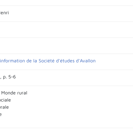
enri
'information de la Société d'études d'Avallon
, p. 5-6
 Monde rural
ociale
urale
e