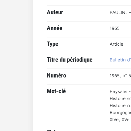
Auteur
PAULIN, H
Année
1965
Type
Article
Titre du périodique
Bulletin d
Numéro
1965, n° 5
Mot-clé
Paysans -
Histoire s
Histoire r
Bourgogn
XIVe, XVe