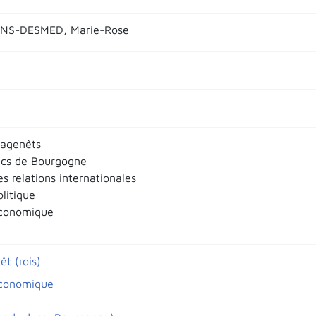
NS-DESMED, Marie-Rose
tagenêts
ucs de Bourgogne
es relations internationales
olitique
économique
t (rois)
économique