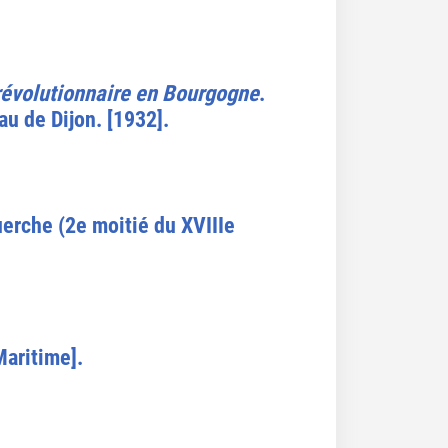
 révolutionnaire en Bourgogne
.
u de Dijon. [1932].
uerche (2e moitié du XVIIIe
Maritime].