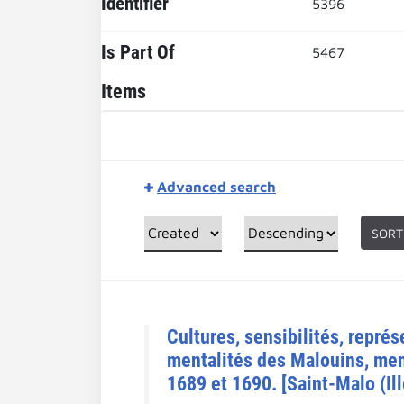
Identifier
5396
Is Part Of
5467
Items
Advanced search
SORT
Cultures, sensibilités, repré
mentalités des Malouins, mené
1689 et 1690. [Saint-Malo (Ill