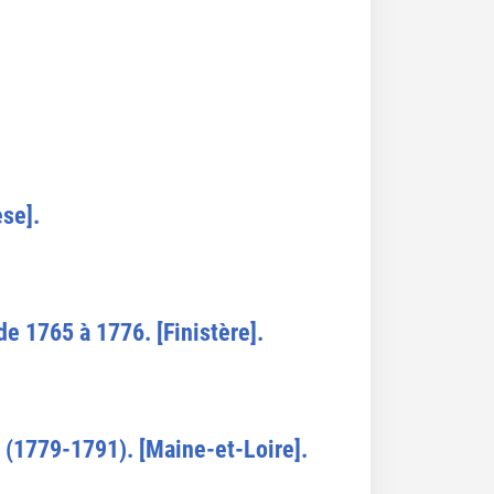
èse].
de 1765 à 1776. [Finistère].
 (1779-1791). [Maine-et-Loire].