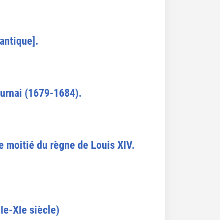
antique].
ournai (1679-1684).
e moitié du règne de Louis XIV.
Ie-XIe siècle)