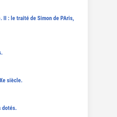
 II : le traité de Simon de PAris,
s.
Xe siècle.
s dotés.