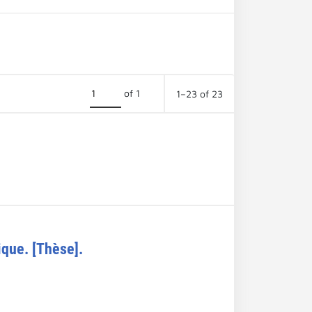
of 1
1–23 of 23
ique. [Thèse].