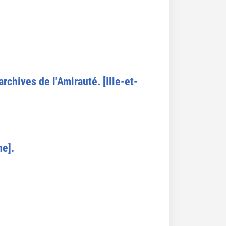
rchives de l'Amirauté. [Ille-et-
ne].