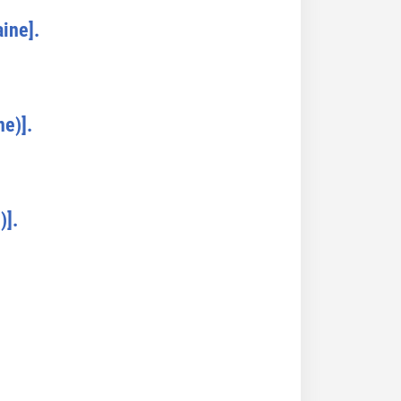
ine].
e)].
)].