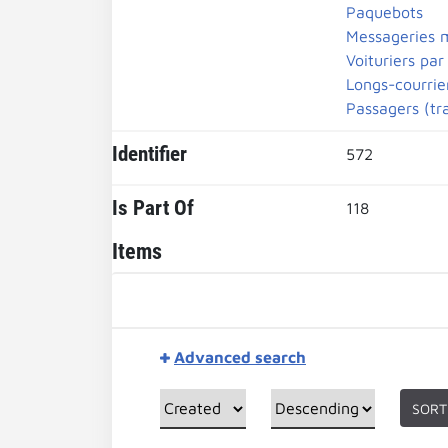
Paquebots
Messageries 
Voituriers par
Longs-courrie
Passagers (tr
Identifier
572
Is Part Of
118
Items
Advanced search
SORT