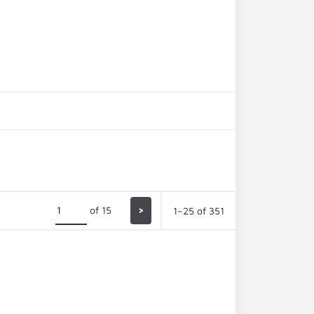
of 15
>
1–25 of 351