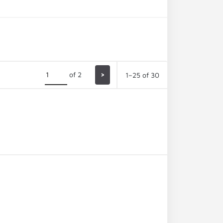
of 2
>
1–25 of 30