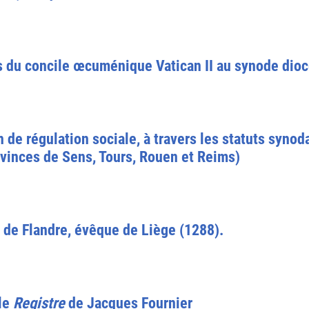
s du concile œcuménique Vatican II au synode dioc
 de régulation sociale, à travers les statuts syno
ovinces de Sens, Tours, Rouen et Reims)
 de Flandre, évêque de Liège (1288).
le
Registre
de Jacques Fournier