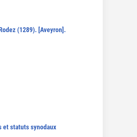
Rodez (1289). [Aveyron].
s et statuts synodaux