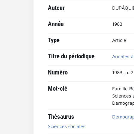
Auteur
DUPÂQUIE
Année
1983
Type
Article
Titre du périodique
Annales d
Numéro
1983, p. 
Mot-clé
Famille Be
Sciences 
Démograph
Thésaurus
Démograph
Sciences sociales