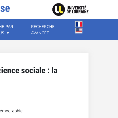
ise
HE PAR
RECHERCHE
US
AVANCÉE
ience sociale : la
 démographie.