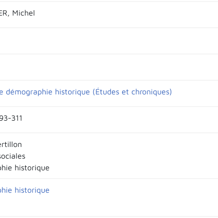
R, Michel
e démographie historique (Études et chroniques)
293-311
rtillon
sociales
ie historique
ie historique