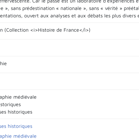
ffervescente. Car le passé est un laboratoire d'expériences e
e », sans prédestination « nationale », sans « vérité » prééta
ntations, ouvert aux analyses et aux débats les plus divers e
in (Collection <i>Histoire de France</i>)
hie
raphie médiévale
istoriques
ses historiques
ses historiques
raphie médiévale