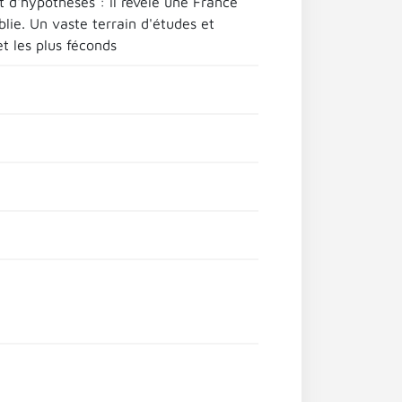
t d'hypothèses : il révèle une France
blie. Un vaste terrain d'études et
t les plus féconds