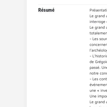
Résumé
Présentati
Le grand a
interroge 
Le grand a
totalemen
- Les sour
concernen
l'archéolo
- L'histor
de Grégoi
passé. Un
notre conn
- Les cont
événements
une « inve
Une import
Le grand a