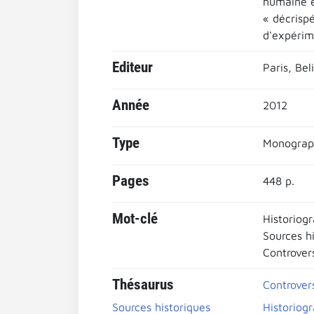
humaine e
« décrispé
d'expérime
Editeur
Paris, Bel
Année
2012
Type
Monograp
Pages
448 p.
Mot-clé
Historiog
Sources h
Controver
Thésaurus
Controver
Sources historiques
Historiog