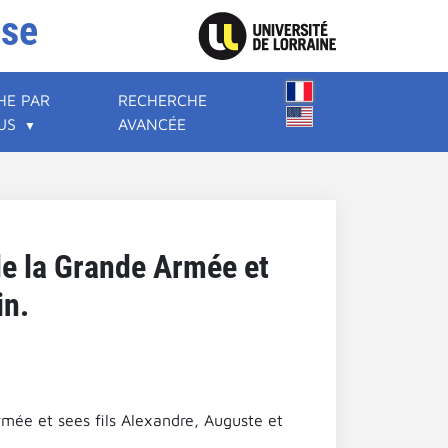
ise
HE PAR
RECHERCHE
US
AVANCÉE
de la Grande Armée et
in.
rmée et sees fils Alexandre, Auguste et