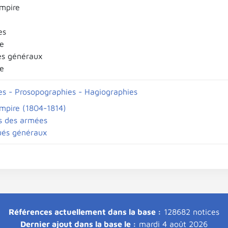
mpire
es
Xe
és généraux
Xe
es - Prosopographies - Hagiographies
mpire (1804-1814)
s des armées
ués généraux
Références actuellement dans la base :
128682 notices
Dernier ajout dans la base le :
mardi 4 août 2026