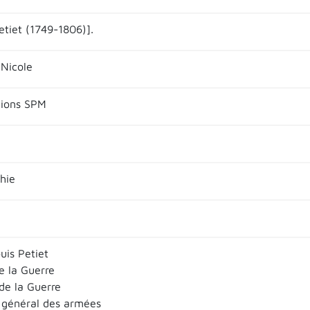
etiet (1749-1806)].
Nicole
itions SPM
hie
uis Petiet
e la Guerre
de la Guerre
 général des armées