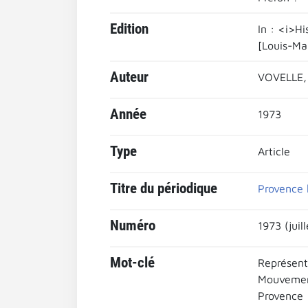
Edition
In : <i>H
[Louis-Ma
Auteur
VOVELLE,
Année
1973
Type
Article
Titre du périodique
Provence 
Numéro
1973 (jui
Mot-clé
Représent
Mouvemen
Provence