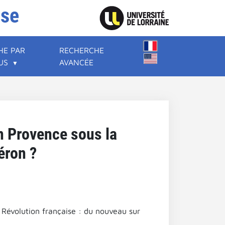
ise
HE PAR
RECHERCHE
US
AVANCÉE
n Provence sous la
éron ?
Révolution française : du nouveau sur