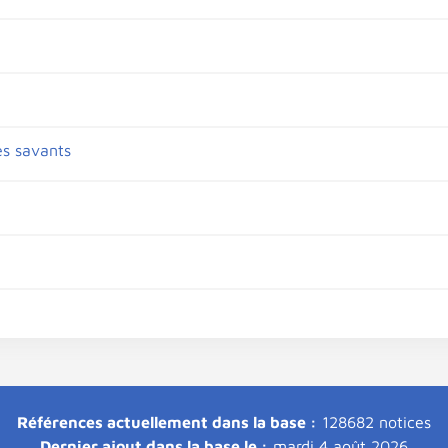
es savants
Références actuellement dans la base :
128682 notices
Dernier ajout dans la base le :
mardi 4 août 2026