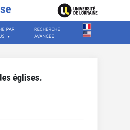
ise
HE PAR
RECHERCHE
US
AVANCÉE
es églises.